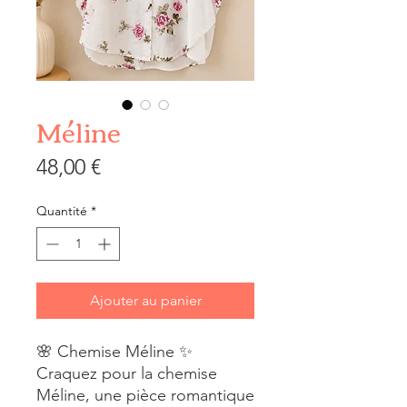
Méline
Prix
48,00 €
Quantité
*
Ajouter au panier
🌸 Chemise Méline ✨
Craquez pour la chemise
Méline, une pièce romantique