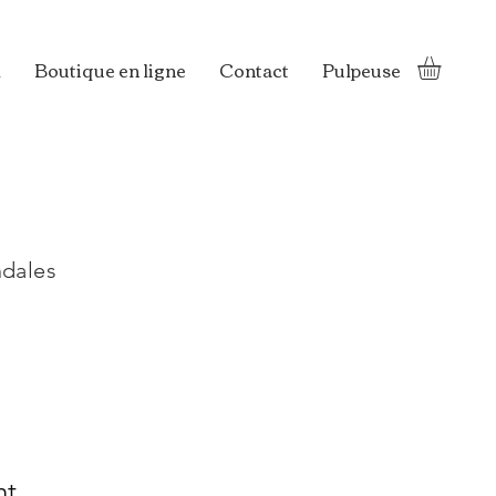
l
Boutique en ligne
Contact
Pulpeuse
ndales
nt.