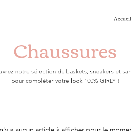
Accuei
Chaussures
vrez notre sélection de baskets, sneakers et sa
pour compléter votre look 100% GIRLY !
 n'y a aucun article à afficher pour le mome