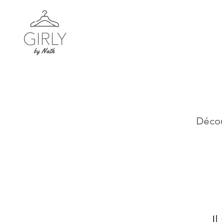
Décou
Il